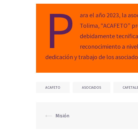
P
ara el año 2023, la as
Tolima, “ACAFETO” prod
debidamente tecnifica
reconocimiento a nivel 
dedicación y trabajo de los asociados
ACAFETO
ASOCIADOS
CAFETAL
⟵
Misión
Post
navigation