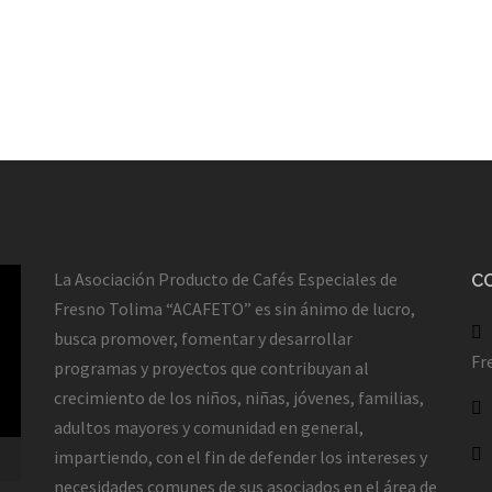
La Asociación Producto de Cafés Especiales de
C
Fresno Tolima “ACAFETO” es sin ánimo de lucro,
busca promover, fomentar y desarrollar
Fr
programas y proyectos que contribuyan al
crecimiento de los niños, niñas, jóvenes, familias,
adultos mayores y comunidad en general,
impartiendo, con el fin de defender los intereses y
necesidades comunes de sus asociados en el área de