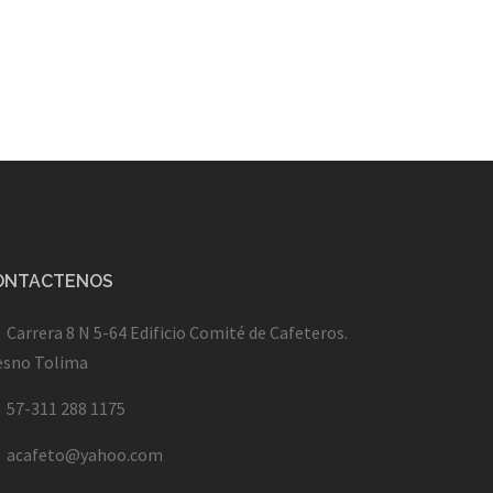
ONTACTENOS
Carrera 8 N 5-64 Edificio Comité de Cafeteros.
esno Tolima
57-311 288 1175
acafeto@yahoo.com