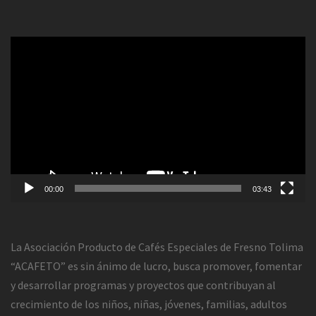
Reproductor
de
vídeo
00:00
03:43
La Asociación Producto de Cafés Especiales de Fresno Tolima
“ACAFETO” es sin ánimo de lucro, busca promover, fomentar
y desarrollar programas y proyectos que contribuyan al
crecimiento de los niños, niñas, jóvenes, familias, adultos